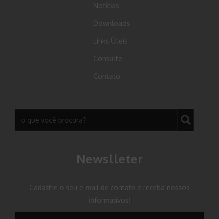
Notícias
Downloads
Links Úteis
Consulte
Contato
Newslleter
Cadastre o seu e-mail de contato e receba nossos
informativos!