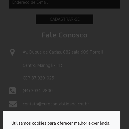
CADASTRAR-SE
Fale Conosco
Av. Duque de Caxias, 882 sala 606 Torre II
Centro, Maringá - PR
CEP 87.020-025
(44) 3034-9800
contato@eurocontabilidade.cnt.br
Utilizamos cookies para oferecer melhor experiência,