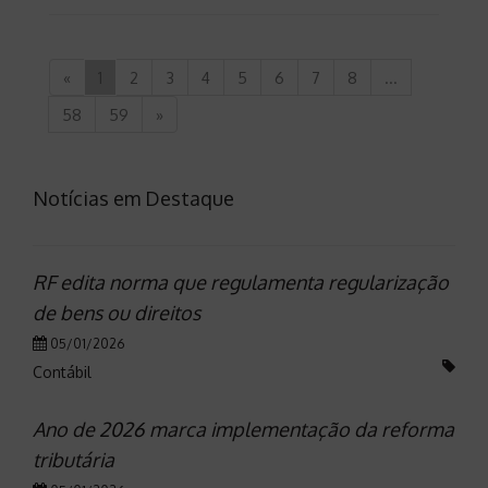
«
1
2
3
4
5
6
7
8
...
58
59
»
Notícias em Destaque
RF edita norma que regulamenta regularização
de bens ou direitos
05/01/2026
Contábil
Ano de 2026 marca implementação da reforma
tributária