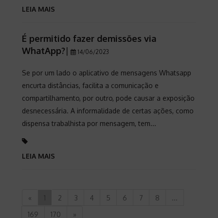
LEIA MAIS
É permitido fazer demissões via
WhatApp?
|
14/06/2023
Se por um lado o aplicativo de mensagens Whatsapp
encurta distâncias, facilita a comunicação e
compartilhamento, por outro, pode causar a exposição
desnecessária. A informalidade de certas ações, como
dispensa trabalhista por mensagem, tem...
LEIA MAIS
«
1
2
3
4
5
6
7
8
...
169
170
»