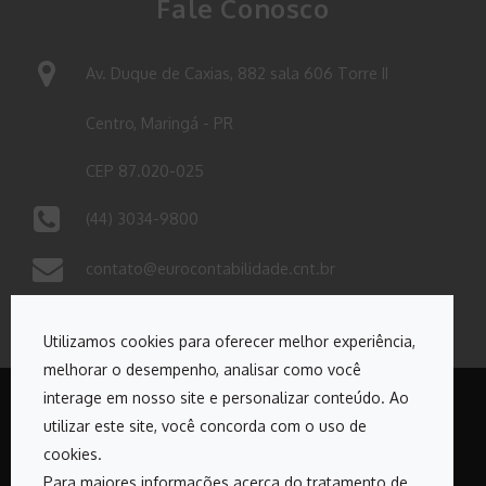
Fale Conosco
Av. Duque de Caxias, 882 sala 606 Torre II
Centro, Maringá - PR
CEP 87.020-025
(44) 3034-9800
contato@eurocontabilidade.cnt.br
Utilizamos cookies para oferecer melhor experiência,
melhorar o desempenho, analisar como você
interage em nosso site e personalizar conteúdo. Ao
utilizar este site, você concorda com o uso de
Copyrights © 2026. Todos os direitos reservados Euro
cookies.
Contabilidade
Para maiores informações acerca do tratamento de