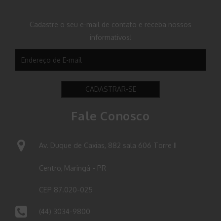
Cadastre o seu e-mail de contato e receba nossos
informativos!
CADASTRAR-SE
Fale Conosco
Av. Duque de Caxias, 882 sala 606 Torre II
Centro, Maringá - PR
CEP 87.020-025
(44) 3034-9800