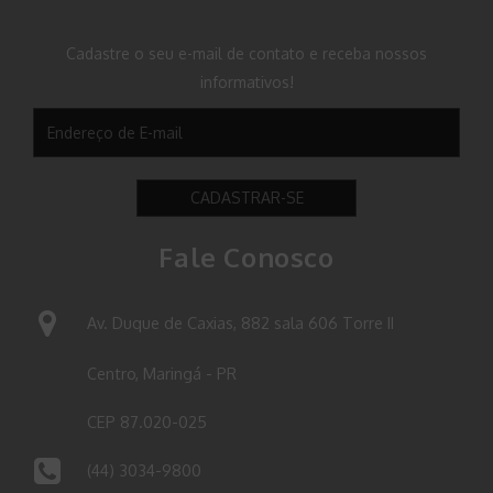
Cadastre o seu e-mail de contato e receba nossos
informativos!
CADASTRAR-SE
Fale Conosco
Av. Duque de Caxias, 882 sala 606 Torre II
Centro, Maringá - PR
CEP 87.020-025
(44) 3034-9800