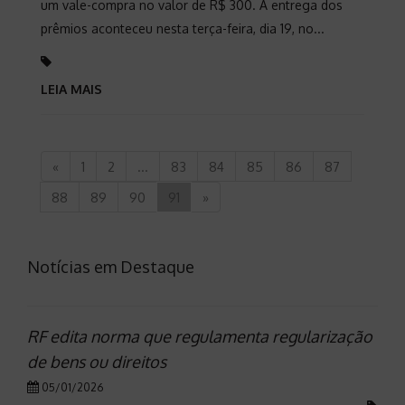
um vale-compra no valor de R$ 300. A entrega dos
prêmios aconteceu nesta terça-feira, dia 19, no...
LEIA MAIS
«
1
2
...
83
84
85
86
87
88
89
90
91
»
Notícias em Destaque
RF edita norma que regulamenta regularização
de bens ou direitos
05/01/2026