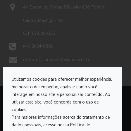
Av. Duque de Caxias, 882 sala 606 Torre II
Centro, Maringá - PR
CEP 87.020-025
(44) 3034-9800
contato@eurocontabilidade.cnt.br
Utilizamos cookies para oferecer melhor experiência,
melhorar o desempenho, analisar como você
interage em nosso site e personalizar conteúdo. Ao
utilizar este site, você concorda com o uso de
Copyrights © 2026. Todos os direitos reservados Euro
cookies.
Contabilidade
Para maiores informações acerca do tratamento de
dados pessoais, acesse nossa Política de
Desenvolvido por: