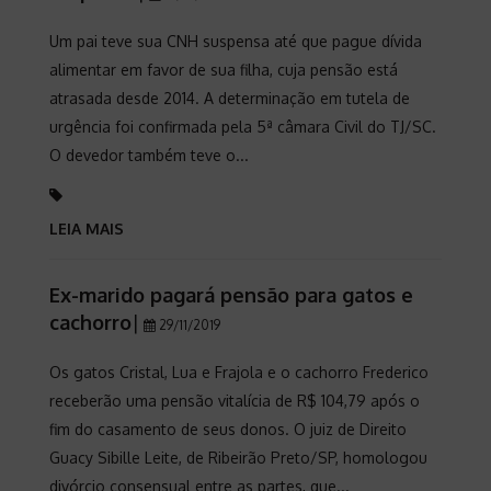
Um pai teve sua CNH suspensa até que pague dívida
alimentar em favor de sua filha, cuja pensão está
atrasada desde 2014. A determinação em tutela de
urgência foi confirmada pela 5ª câmara Civil do TJ/SC.
O devedor também teve o...
LEIA MAIS
Ex-marido pagará pensão para gatos e
cachorro
|
29/11/2019
Os gatos Cristal, Lua e Frajola e o cachorro Frederico
receberão uma pensão vitalícia de R$ 104,79 após o
fim do casamento de seus donos. O juiz de Direito
Guacy Sibille Leite, de Ribeirão Preto/SP, homologou
divórcio consensual entre as partes, que...