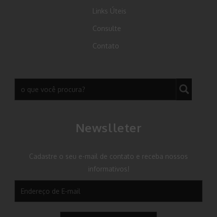
Links Úteis
Consulte
Contato
Newslleter
Cadastre o seu e-mail de contato e receba nossos
informativos!