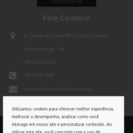
CADASTRAR-SE
Fale Conosco
Av. Duque de Caxias, 882 sala 606 Torre II
Centro, Maringá - PR
CEP 87.020-025
(44) 3034-9800
contato@eurocontabilidade.cnt.br
Utilizamos cookies para oferecer melhor experiência,
melhorar o desempenho, analisar como você
interage em nosso site e personalizar conteúdo. Ao
utilizar este site, você concorda com o uso de