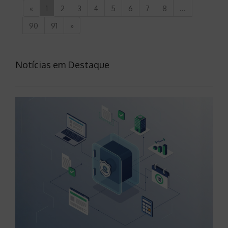
«
1
2
3
4
5
6
7
8
...
90
91
»
Notícias em Destaque