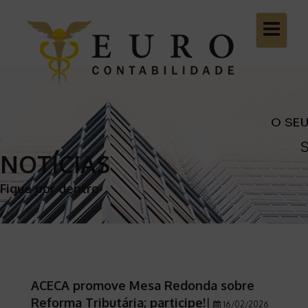
Toggle
navigatio
NOTÍCIAS
Fique por dentro
ACECA promove Mesa Redonda sobre
Reforma Tributária; participe!
|
16/02/2026