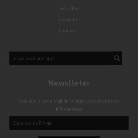
Links Úteis
Consulte
Contato
Newslleter
Cadastre o seu e-mail de contato e receba nossos
informativos!