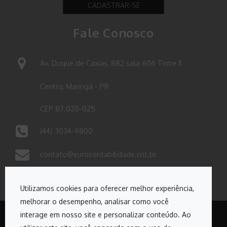
CADASTRAR-SE
Fale Conosco
Av. Duque de Caxias, 882 sala 606 Torre II
Centro, Maringá - PR
CEP 87.020-025
(44) 3034-9800
contato@eurocontabilidade.cnt.br
Utilizamos cookies para oferecer melhor experiência,
melhorar o desempenho, analisar como você
interage em nosso site e personalizar conteúdo. Ao