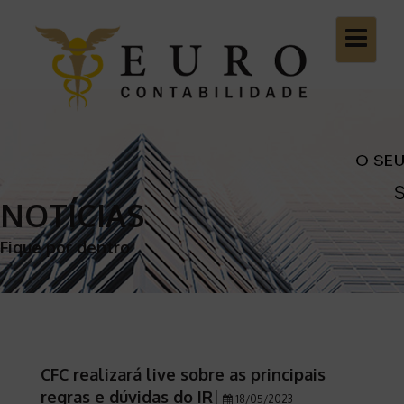
Toggle
navigatio
NOTÍCIAS
Fique por dentro
CFC realizará live sobre as principais
regras e dúvidas do IR
|
18/05/2023