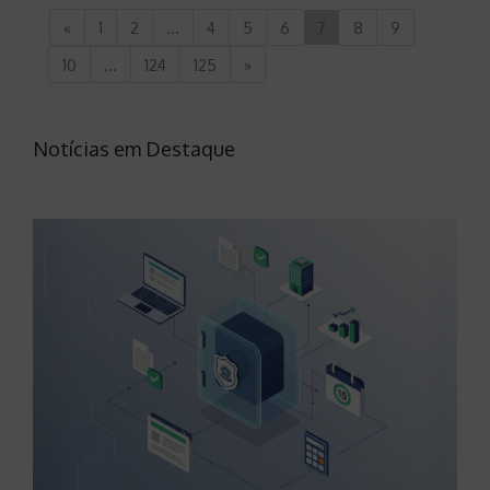
«
1
2
...
4
5
6
7
8
9
10
...
124
125
»
Notícias em Destaque