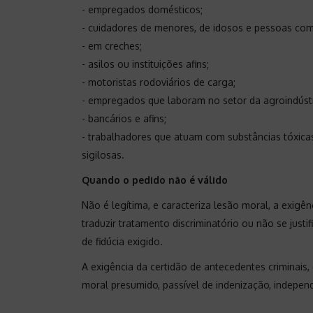
- empregados domésticos;
- cuidadores de menores, de idosos e pessoas com 
- em creches;
- asilos ou instituições afins;
- motoristas rodoviários de carga;
- empregados que laboram no setor da agroindústr
- bancários e afins;
- trabalhadores que atuam com substâncias tóxic
sigilosas.
Quando o pedido não é válido
Não é legítima, e caracteriza lesão moral, a exig
traduzir tratamento discriminatório ou não se justi
de fidúcia exigido.
A exigência da certidão de antecedentes criminais,
moral presumido, passível de indenização, indepe