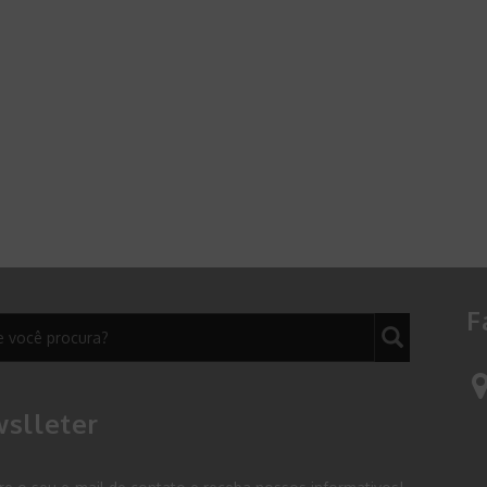
F
slleter