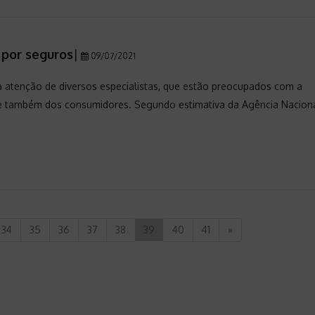
 por seguros
|
09/07/2021
 atenção de diversos especialistas, que estão preocupados com a
l, e também dos consumidores. Segundo estimativa da Agência Nacion
34
35
36
37
38
39
40
41
»