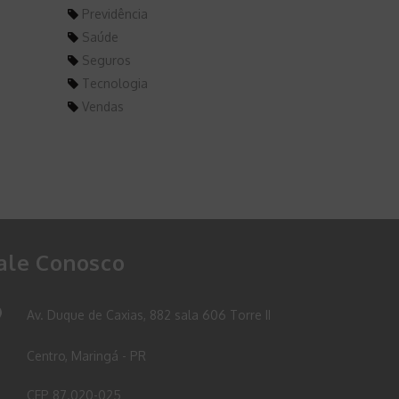
Previdência
Saúde
Seguros
Tecnologia
Vendas
ale Conosco
Av. Duque de Caxias, 882 sala 606 Torre II
Centro, Maringá - PR
CEP 87.020-025