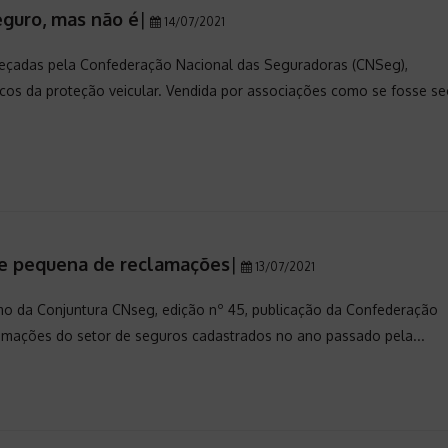
eguro, mas não é
|
14/07/2021
beçadas pela Confederação Nacional das Seguradoras (CNSeg),
os da proteção veicular. Vendida por associações como se fosse se
de pequena de reclamações
|
13/07/2021
o da Conjuntura CNseg, edição nº 45, publicação da Confederação
amações do setor de seguros cadastrados no ano passado pela...