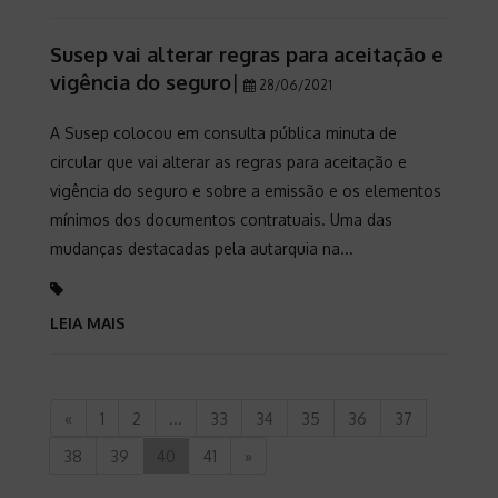
Susep vai alterar regras para aceitação e
vigência do seguro
|
28/06/2021
A Susep colocou em consulta pública minuta de
circular que vai alterar as regras para aceitação e
vigência do seguro e sobre a emissão e os elementos
mínimos dos documentos contratuais. Uma das
mudanças destacadas pela autarquia na...
LEIA MAIS
«
1
2
...
33
34
35
36
37
38
39
40
41
»