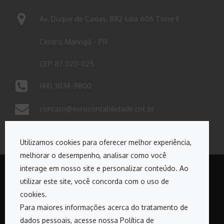
Av. Duque de Caxias, 882 sala 606 Torre II
Centro, Maringá - PR
CEP 87.020-025
(44) 3034-9800
contato@eurocontabilidade.cnt.br
Utilizamos cookies para oferecer melhor experiência,
melhorar o desempenho, analisar como você
interage em nosso site e personalizar conteúdo. Ao
utilizar este site, você concorda com o uso de
Copyrights © 2026. Todos os direitos reservados Euro
cookies.
Contabilidade
Para maiores informações acerca do tratamento de
dados pessoais, acesse nossa Política de