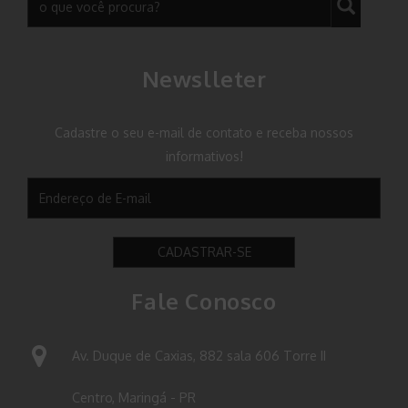
Newslleter
Cadastre o seu e-mail de contato e receba nossos
informativos!
CADASTRAR-SE
Fale Conosco
Av. Duque de Caxias, 882 sala 606 Torre II
Centro, Maringá - PR