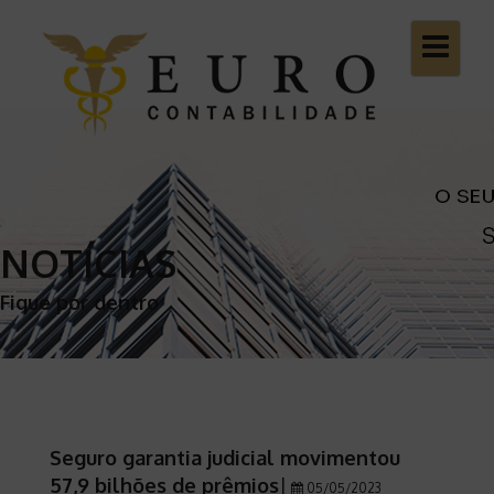
Toggle
navigatio
NOTÍCIAS
Fique por dentro
Seguro garantia judicial movimentou
57,9 bilhões de prêmios
|
05/05/2023