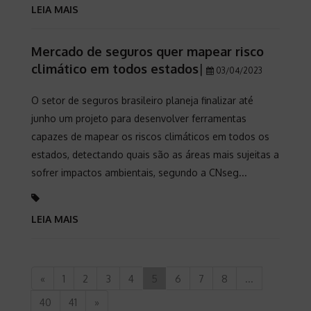
LEIA MAIS
Mercado de seguros quer mapear risco
climático em todos estados
|
03/04/2023
O setor de seguros brasileiro planeja finalizar até
junho um projeto para desenvolver ferramentas
capazes de mapear os riscos climáticos em todos os
estados, detectando quais são as áreas mais sujeitas a
sofrer impactos ambientais, segundo a CNseg...
LEIA MAIS
«
1
2
3
4
5
6
7
8
...
40
41
»