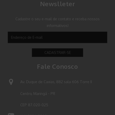
Newslleter
Cadastre o seu e-mail de contato e receba nossos
informativos!
CADASTRAR-SE
Fale Conosco
Av. Duque de Caxias, 882 sala 606 Torre II
Centro, Maringá - PR
CEP 87.020-025