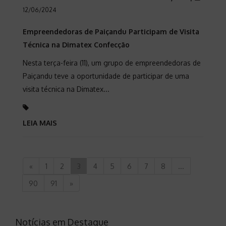
12/06/2024
Empreendedoras de Paiçandu Participam de Visita
Técnica na Dimatex Confecção
Nesta terça-feira (11), um grupo de empreendedoras de
Paiçandu teve a oportunidade de participar de uma
visita técnica na Dimatex...
LEIA MAIS
«
1
2
3
4
5
6
7
8
...
90
91
»
Notícias em Destaque