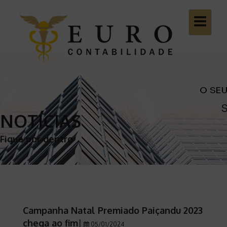
Toggle
navigatio
NOTÍCIAS
Fique por dentro
Campanha Natal Premiado Paiçandu 2023
chega ao fim
|
05/01/2024