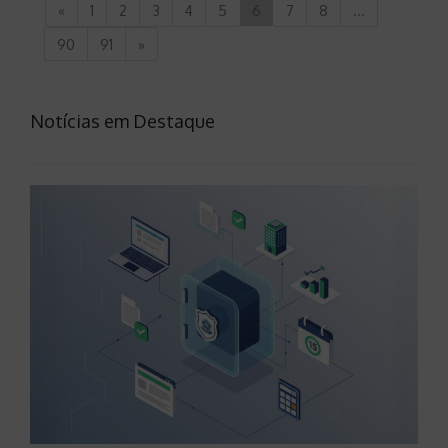
«
1
2
3
4
5
6
7
8
...
90
91
»
Notícias em Destaque