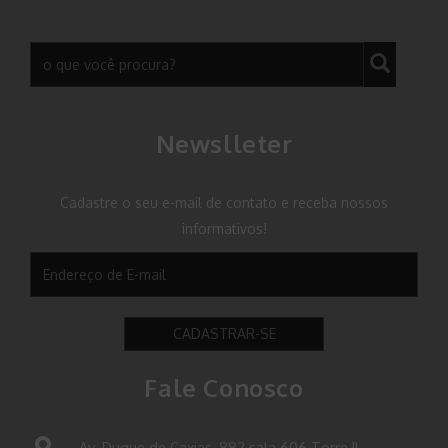
Newslleter
Cadastre o seu e-mail de contato e receba nossos
informativos!
CADASTRAR-SE
Fale Conosco
Av. Duque de Caxias, 882 sala 606 Torre II