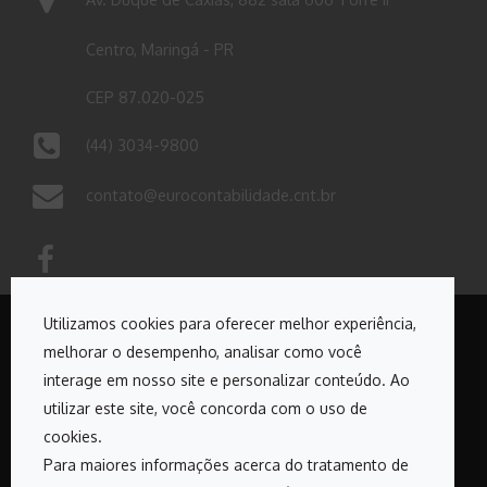
Centro, Maringá - PR
CEP 87.020-025
(44) 3034-9800
contato@eurocontabilidade.cnt.br
Utilizamos cookies para oferecer melhor experiência,
melhorar o desempenho, analisar como você
Copyrights © 2026. Todos os direitos reservados Euro
interage em nosso site e personalizar conteúdo. Ao
Contabilidade
utilizar este site, você concorda com o uso de
cookies.
Desenvolvido por:
Para maiores informações acerca do tratamento de