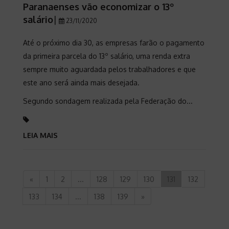
Paranaenses vão economizar o 13º
salário
|
23/11/2020
Até o próximo dia 30, as empresas farão o pagamento
da primeira parcela do 13º salário, uma renda extra
sempre muito aguardada pelos trabalhadores e que
este ano será ainda mais desejada.
Segundo sondagem realizada pela Federação do...
LEIA MAIS
«
1
2
...
128
129
130
131
132
133
134
...
138
139
»