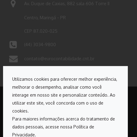
Av. Duque de Caxias, 882 sala 606 Torre II
Centro, Maringá - PR
CEP 87.020-025
(44) 3034-9800
contato@eurocontabilidade.cnt.br
Utilizamos cookies para oferecer melhor experiência,
melhorar o desempenho, analisar como você
interage em nosso site e personalizar conteúdo. Ao
utilizar este site, você concorda com o uso de
Copyrights © 2026. Todos os direitos reservados Euro
cookies.
Contabilidade
Para maiores informações acerca do tratamento de
dados pessoais, acesse nossa Política de
Desenvolvido por:
Privacidade.